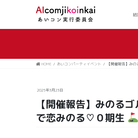
コ
ナ
ン
ビ
結
テ
ゲ
ン
ー
ツ
シ
に
ョ
移
ン
動
に
移
HOME
あいコンパーティイベント
【開催報告】みの
動
2025年3月23日
【開催報告】みのるゴ
で恋みのる♡０期生