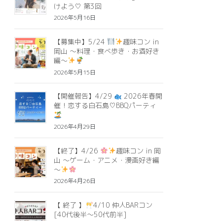
けよう♡ 第3回
2026年5月16日
【募集中】5/24
趣味コン in
岡山 ～料理・食べ歩き・お酒好き
編～
2026年5月15日
【開催報告】4/29
2026年春開
催！恋する白石島♡BBQパーティ
2026年4月29日
【終了】4/26
趣味コン in 岡
山 ～ゲーム・アニメ・漫画好き編
～
2026年4月26日
【 終了 】
4/10 仲人BARコン
[40代後半〜50代前半]