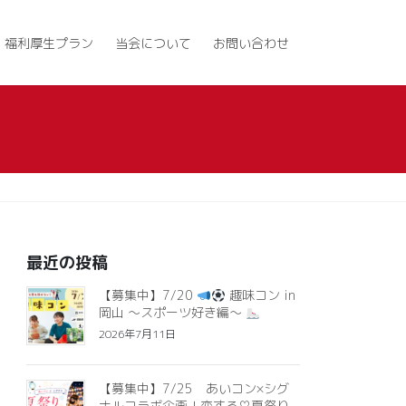
福利厚生プラン
当会について
お問い合わせ
最近の投稿
【募集中】7/20
趣味コン in
岡山 ～スポーツ好き編～
2026年7月11日
【募集中】7/25 あいコン×シグ
ナルコラボ企画！恋する♡夏祭り