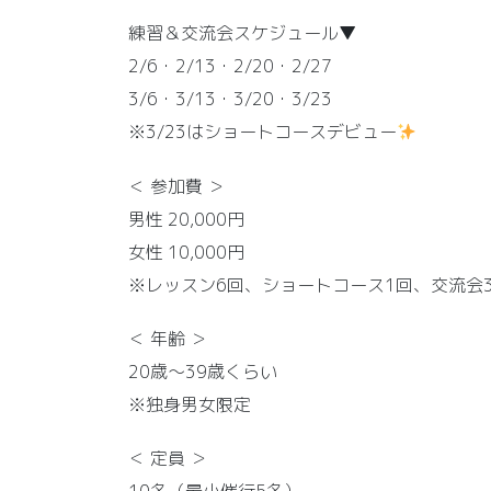
練習＆交流会スケジュール▼
2/6・2/13・2/20・2/27
3/6・3/13・3/20・3/23
※3/23はショートコースデビュー
＜ 参加費 ＞
男性 20,000円
女性 10,000円
※レッスン6回、ショートコース1回、交流会
＜ 年齢 ＞
20歳～39歳くらい
※独身男女限定
＜ 定員 ＞