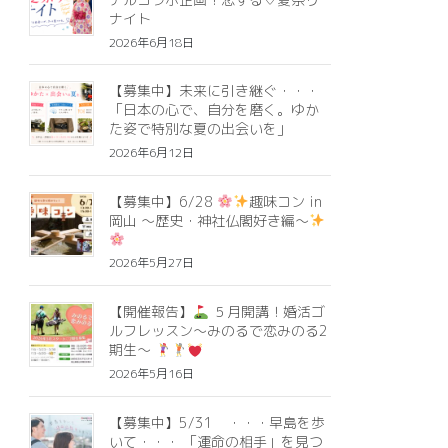
ナイト
2026年6月18日
【募集中】未来に引き継ぐ・・・
「日本の心で、自分を磨く。ゆか
た姿で特別な夏の出会いを」
2026年6月12日
【募集中】6/28
趣味コン in
岡山 ～歴史・神社仏閣好き編～
2026年5月27日
【開催報告】
５月開講！婚活ゴ
ルフレッスン～みのるで恋みのる2
期生～
2026年5月16日
【募集中】5/31 ・・・早島を歩
いて・・・ 「運命の相手」を見つ