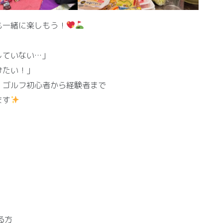
も一緒に楽しもう！
していない…」
けたい！」
！ゴルフ初心者から経験者まで
ます
る方