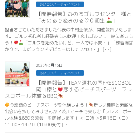
あいコンパーティイベント
【開催報告】みのるゴルフセンター様と
「みのるで恋みのる♡０期生
」
担当させていただきました代表の中村亜依が、開催報告いたしま
す。 ゴルフ初心者も経験者も大歓迎！恋もゴルフも一緒に楽しも
う！
「ゴルフを始めたいけど、一人では不安…」「練習場ば
かりで、まだラウンドデビューはしていない…」 […]
2025年3月16日
あいコンパーティイベント
【開催報告】TEAM晴れの国FRESCOBOL
岡山様と
恋するビーチスポーツ！フレ
スコボール体験＆BBQ
今話題のビーチスポーツを体験しよう！
新しい趣味と素敵な
出会いを探してみませんか？渋川ビーチで楽しむ「フレスコボー
ル体験＆BBQ交流会」を開催します！ ＜ 日時 ＞3月16日（日）
11:00～14:30（10:00受付 […]