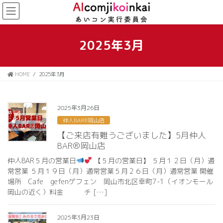
コ
ナ
ン
ビ
テ
ゲ
ン
ー
2025年3月
ツ
シ
に
ョ
移
ン
HOME
2025年3月
動
に
移
動
2025年3月26日
仲人BAR®岡山店
【ご来店有難うございました】5月仲人
BAR®岡山店
仲人BAR５月の営業日
【５月の営業日】 ５月１２日（月）通
常営業 ５月１９日（月）通常営業５月２６日（月）通常営業 開催
場所 Cafe gefenゲフェン 岡山市北区幸町7-1（イオンモール
岡山の近く）料金 チ […]
2025年3月23日