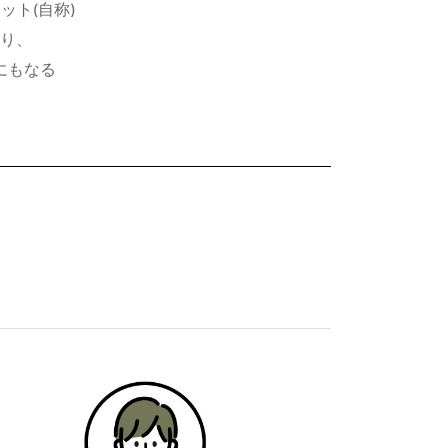
ト(自称) 
り、
にもなる