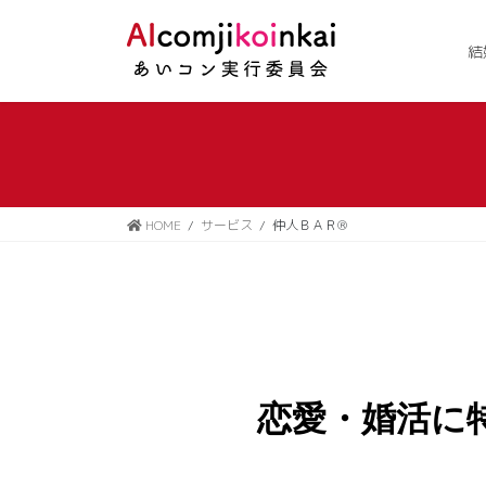
コ
ナ
ン
ビ
結
テ
ゲ
ン
ー
ツ
シ
に
ョ
移
ン
動
に
移
HOME
サービス
仲人ＢＡＲ®
動
恋愛・婚活に