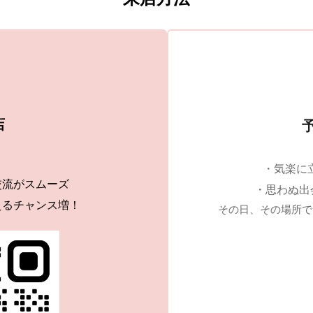
店
 ・気楽
交流がスムーズ
・思わぬ出
えるチャンス増！
その日、その場所で