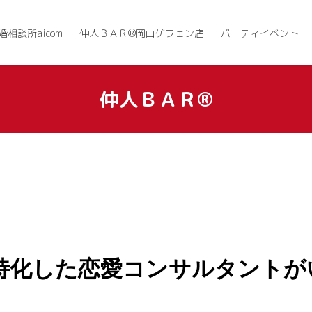
婚相談所aicom
仲人ＢＡＲ®岡山ゲフェン店
パーティイベント
仲人ＢＡＲ®
特化した恋愛コンサルタントがい