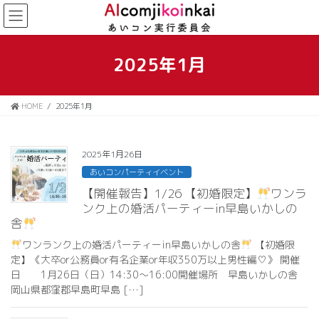
コ
ナ
ン
ビ
テ
ゲ
ン
ー
2025年1月
ツ
シ
に
ョ
移
ン
HOME
2025年1月
動
に
移
動
2025年1月26日
あいコンパーティイベント
【開催報告】1/26 【初婚限定】
ワンラ
ンク上の婚活パーティーin早島いかしの
舎
ワンランク上の婚活パーティーin早島いかしの舎
【初婚限
定】《大卒or公務員or有名企業or年収350万以上男性編♡》 開催
日 1月26日（日）14:30〜16:00開催場所 早島いかしの舎
岡山県都窪郡早島町早島 […]