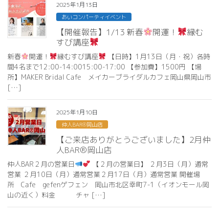
2025年1月13日
あいコンパーティイベント
【開催報告】1/13 新春
開運！
縁む
すび講座
新春
開運！
縁むすび講座
【日時】1月13日（月・祝）各時
間4名まで12:00-14:0015:00-17:00 【参加費】1500円 【場
所】MAKER Bridal Cafe メイカーブライダルカフェ岡山県岡山市
[…]
2025年1月10日
仲人BAR®岡山店
【ご来店ありがとうございました】2月仲
人BAR®岡山店
仲人BAR２月の営業日
【２月の営業日】 ２月3日（月）通常
営業 ２月10日（月）通常営業２月17日（月）通常営業 開催場
所 Cafe gefenゲフェン 岡山市北区幸町7-1（イオンモール岡
山の近く）料金 チャ […]