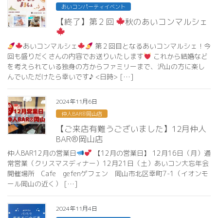
あいコンパーティイベント
【終了】第２回
秋のあいコンマルシェ
あいコンマルシェ
第２回目となるあいコンマルシェ！今
回も盛りだくさんの内容でお送りいたします
これから結婚など
を考えられている独身の方からファミリーまで、沢山の方に楽し
んでいただけたら幸いです♪ <日時> […]
2024年11月6日
仲人BAR®岡山店
【ご来店有難うございました】12月仲人
BAR®岡山店
仲人BAR12月の営業日
【12月の営業日】 12月16日（月）通
常営業（クリスマスディナー）12月21日（土）あいコン大忘年会
開催場所 Cafe gefenゲフェン 岡山市北区幸町7-1（イオンモ
ール岡山の近く） […]
2024年11月4日