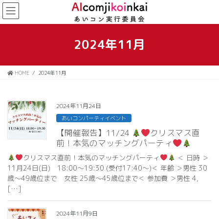
コ
ナ
ン
ビ
テ
ゲ
ン
ー
2024年11月
ツ
シ
に
ョ
移
ン
HOME
2024年11月
動
に
移
動
2024年11月24日
あいコンパーティイベント
【開催報告】11/24
クリスマス直
前！本気のマッチングパーティ
クリスマス直前！本気のマッチングパーティ
＜ 日時 ＞
11月24日(日) 18:00〜19:30 (受付17:40〜)＜ 年齢 ＞男性 30
歳〜49歳位まで 女性 25歳〜45歳位まで＜ 参加費 ＞男性 4,
[…]
2024年11月9日