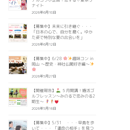
ナイト
2026年6月18日
【募集中】未来に引き継ぐ・・・
「日本の心で、自分を磨く。ゆか
た姿で特別な夏の出会いを」
2026年6月12日
【募集中】6/28
趣味コン in
岡山 ～歴史・神社仏閣好き編～
2026年5月27日
【開催報告】
５月開講！婚活ゴ
ルフレッスン～みのるで恋みのる2
期生～
2026年5月16日
【募集中】5/31 ・・・早島を歩
いて・・・ 「運命の相手」を見つ