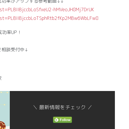
成功率がアップする参考動画↓↓
?list=PLBIIBjccbLoSfxeU2-hMVeoJH8Mj7DrUK
t?list=PLBIIBjccbLoTSphRtb2fKp2MBw6WbLFw8
功率UP！
ご相談受付中↓
択
＼ 最新情報をチェック ／