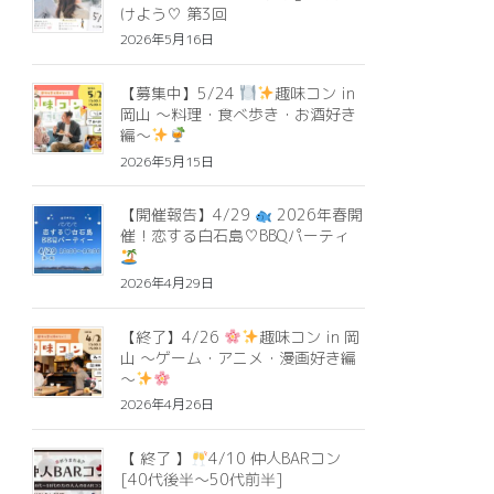
けよう♡ 第3回
2026年5月16日
【募集中】5/24
趣味コン in
岡山 ～料理・食べ歩き・お酒好き
編～
2026年5月15日
【開催報告】4/29
2026年春開
催！恋する白石島♡BBQパーティ
2026年4月29日
【終了】4/26
趣味コン in 岡
山 ～ゲーム・アニメ・漫画好き編
～
2026年4月26日
【 終了 】
4/10 仲人BARコン
[40代後半〜50代前半]