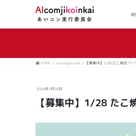
コ
ナ
ン
ビ
結
テ
ゲ
ン
ー
ツ
シ
に
ョ
移
ン
動
に
移
HOME
Uncategorized
【募集中】1/28 たこ焼きパー
動
2024年1月28日
【募集中】1/28 た