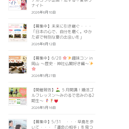
ナイト
2026年6月18日
【募集中】未来に引き継ぐ・・・
「日本の心で、自分を磨く。ゆか
た姿で特別な夏の出会いを」
2026年6月12日
【募集中】6/28
趣味コン in
岡山 ～歴史・神社仏閣好き編～
2026年5月27日
【開催報告】
５月開講！婚活ゴ
ルフレッスン～みのるで恋みのる2
期生～
2026年5月16日
【募集中】5/31 ・・・早島を歩
いて・・・ 「運命の相手」を見つ