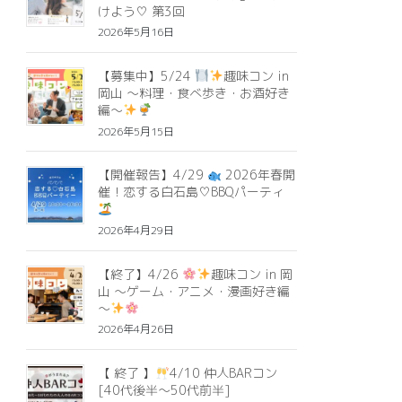
けよう♡ 第3回
2026年5月16日
【募集中】5/24
趣味コン in
岡山 ～料理・食べ歩き・お酒好き
編～
2026年5月15日
【開催報告】4/29
2026年春開
催！恋する白石島♡BBQパーティ
2026年4月29日
【終了】4/26
趣味コン in 岡
山 ～ゲーム・アニメ・漫画好き編
～
2026年4月26日
【 終了 】
4/10 仲人BARコン
[40代後半〜50代前半]