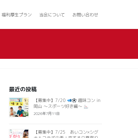
福利厚生プラン
当会について
お問い合わせ
最近の投稿
【募集中】7/20
趣味コン in
岡山 ～スポーツ好き編～
2026年7月11日
【募集中】7/25 あいコン×シグ
ナルコラボ企画！恋する♡夏祭り