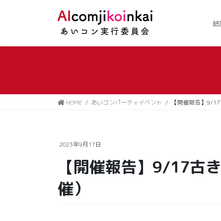
コ
ナ
ン
ビ
結
テ
ゲ
ン
ー
ツ
シ
に
ョ
移
ン
動
に
移
HOME
あいコンパーティイベント
【開催報告】9/1
動
2023年9月17日
【開催報告】9/17古
催）