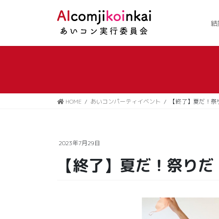
コ
ナ
ン
ビ
結
テ
ゲ
ン
ー
ツ
シ
に
ョ
移
ン
動
に
移
HOME
あいコンパーティイベント
【終了】夏だ！祭
動
2023年7月29日
【終了】夏だ！祭りだ