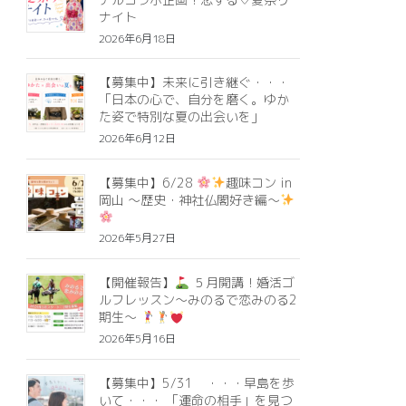
ナイト
2026年6月18日
【募集中】未来に引き継ぐ・・・
「日本の心で、自分を磨く。ゆか
た姿で特別な夏の出会いを」
2026年6月12日
【募集中】6/28
趣味コン in
岡山 ～歴史・神社仏閣好き編～
2026年5月27日
【開催報告】
５月開講！婚活ゴ
ルフレッスン～みのるで恋みのる2
期生～
2026年5月16日
【募集中】5/31 ・・・早島を歩
いて・・・ 「運命の相手」を見つ