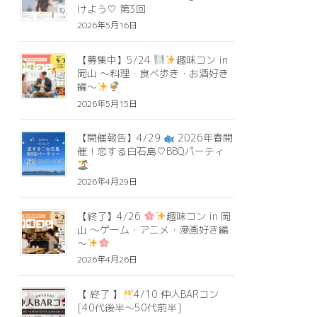
けよう♡ 第3回
2026年5月16日
【募集中】5/24
趣味コン in
岡山 ～料理・食べ歩き・お酒好き
編～
2026年5月15日
【開催報告】4/29
2026年春開
催！恋する白石島♡BBQパーティ
2026年4月29日
【終了】4/26
趣味コン in 岡
山 ～ゲーム・アニメ・漫画好き編
～
2026年4月26日
【 終了 】
4/10 仲人BARコン
[40代後半〜50代前半]