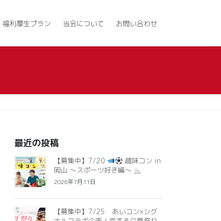
福利厚生プラン
当会について
お問い合わせ
最近の投稿
【募集中】7/20
趣味コン in
岡山 ～スポーツ好き編～
2026年7月11日
【募集中】7/25 あいコン×シグ
ナルコラボ企画！恋する♡夏祭り