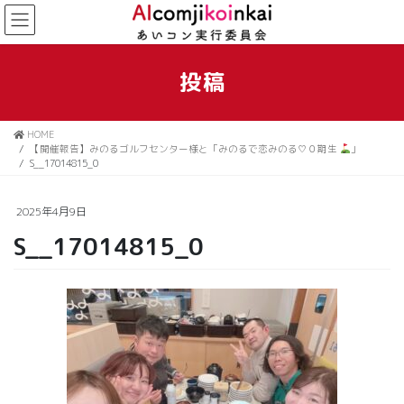
コ
ナ
ン
ビ
テ
ゲ
ン
ー
投稿
ツ
シ
に
ョ
移
ン
HOME
動
に
【開催報告】みのるゴルフセンター様と「みのるで恋みのる♡０期生
」
移
S__17014815_0
動
2025年4月9日
S__17014815_0