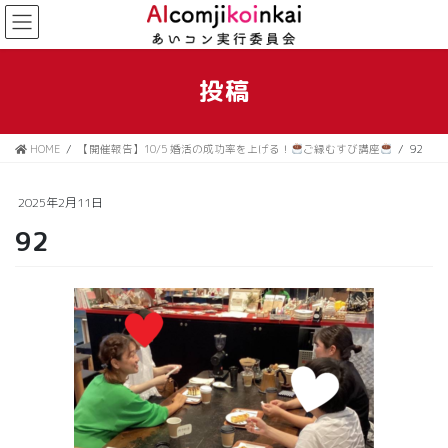
コ
ナ
ン
ビ
テ
ゲ
ン
ー
投稿
ツ
シ
に
ョ
移
ン
HOME
【開催報告】10/5 婚活の成功率を上げる！
ご縁むすび講座
92
動
に
移
動
2025年2月11日
92