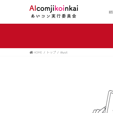
コ
ナ
ン
ビ
結
テ
ゲ
ン
ー
ツ
シ
に
ョ
移
ン
動
に
移
HOME
トップ
illust
動