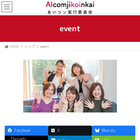
コ
ナ
ン
ビ
テ
ゲ
ン
ー
event
ツ
シ
に
ョ
移
ン
HOME
トップ
event
動
に
移
動
Facebook
X
Bluesky
Threads