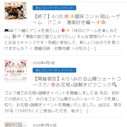
2026年4月26日
あいコンパーティイベント
【終了】4/26
趣味コン in 岡山 ～ゲ
ーム・アニメ・漫画好き編～
「一緒にアニメを見たい」
「休日にゲームを楽しみた
い」
「漫画の話で盛り上がりたい」そんな理想のパートナー
と出会うチャンスです！気軽に参加して、新しいつながりを見つ
けませんか？ ＜ 開催日時・対象年齢 ＞4月26 […]
2026年4月5日
あいコンパーティイベント
【開催報告】4/5 \みのる山陽ショートコ
ースで/
お花見×謎解きピクニック
ゴルフ場でお花見×謎解きイベントを開催しました
先日、初め
ての試みとして、みのるゴルフ山陽さんのショートコースを貸し
切り、お花見×謎解きイベントを開催いたしました。当日は、男女
36名（16対16）にご参加いただき、桜が […]
2026年3月20日