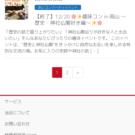
あいコンパーティイベント
【終了】12/28
趣味コン in 岡山 ～
歴史・神社仏閣好き編～
「歴史の話で盛り上がりたい」「神社仏閣巡りが好きな人と出会
いたい」そんなあなたにぴったりの婚活イベントです。 このイベ
ントは、“歴史と神社仏閣”をきっかけに自然な出会いを楽しめる特
別な交流の場。お気に入りの史跡や神社の話 […]
投
ペ
ペ
1
2
»
稿
ー
ー
ジ
ジ
ナ
ビ
サービス
ゲ
ー
当会について
シ
お問い合わせ
ョ
結婚相談所aicom