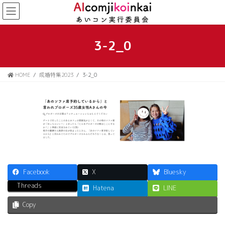
コ
ナ
ン
ビ
テ
ゲ
ン
ー
3-2_0
ツ
シ
に
ョ
移
ン
HOME
成婚特集2023
3-2_0
動
に
移
動
Facebook
X
Bluesky
Threads
Hatena
LINE
Copy