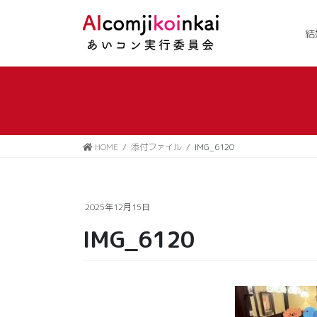
コ
ナ
ン
ビ
結
テ
ゲ
ン
ー
ツ
シ
に
ョ
移
ン
動
に
移
HOME
添付ファイル
IMG_6120
動
2025年12月15日
IMG_6120