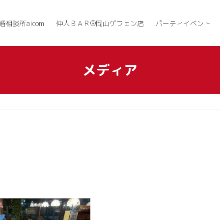
婚相談所aicom
仲人ＢＡＲ®岡山ゲフェン店
パーティイベント
メディア