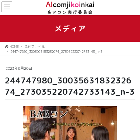
コ
ナ
ン
ビ
テ
ゲ
ン
ー
メディア
ツ
シ
に
ョ
移
ン
HOME
添付ファイル
動
に
244747980_3003563183232674_273035220742733143_n-3
移
動
2023年8月20日
244747980_30035631832326
74_273035220742733143_n-3