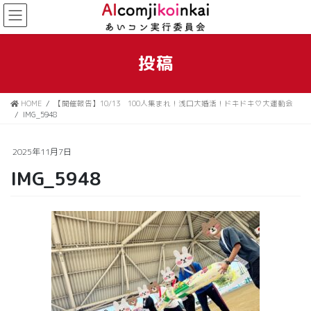
コ
ナ
ン
ビ
テ
ゲ
ン
ー
投稿
ツ
シ
に
ョ
移
ン
HOME
【開催報告】10/13 100人集まれ！浅口大婚活！ドキドキ♡大運動会
動
に
IMG_5948
移
動
2025年11月7日
IMG_5948