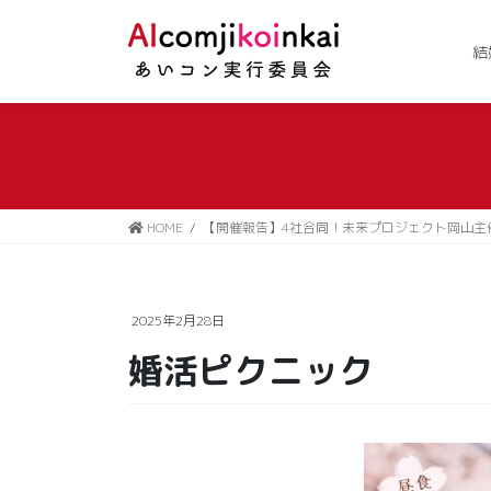
コ
ナ
ン
ビ
結
テ
ゲ
ン
ー
ツ
シ
に
ョ
移
ン
動
に
移
HOME
【開催報告】4社合同！未来プロジェクト岡山主催「
動
2025年2月28日
婚活ピクニック