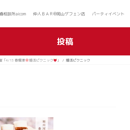
婚相談所aicom
仲人ＢＡＲ®岡山ゲフェン店
パーティイベント
投稿
4/13 春爛漫
婚活ピクニック
」
婚活ピクニック