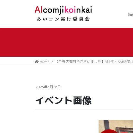
コ
ナ
ン
ビ
結
テ
ゲ
ン
ー
ツ
シ
に
ョ
移
ン
動
に
移
HOME
【ご来店有難うございました】5月仲人BAR®岡
動
2025年3月26日
イベント画像