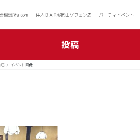
婚相談所aicom
仲人ＢＡＲ®岡山ゲフェン店
パーティイベント
投稿
山店
イベント画像