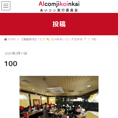
コ
ナ
ン
ビ
テ
ゲ
ン
ー
投稿
ツ
シ
に
ョ
移
ン
HOME
【開催報告】12/21
2024年あいコン大忘年会
100
動
に
移
動
2025年2月11日
100