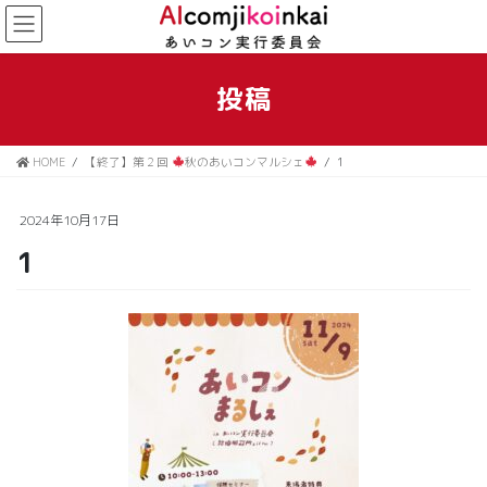
コ
ナ
ン
ビ
テ
ゲ
ン
ー
投稿
ツ
シ
に
ョ
移
ン
HOME
【終了】第２回
秋のあいコンマルシェ
1
動
に
移
動
2024年10月17日
1