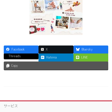
Facebook
X
Bluesky
Threads
Hatena
LINE
Copy
サービス