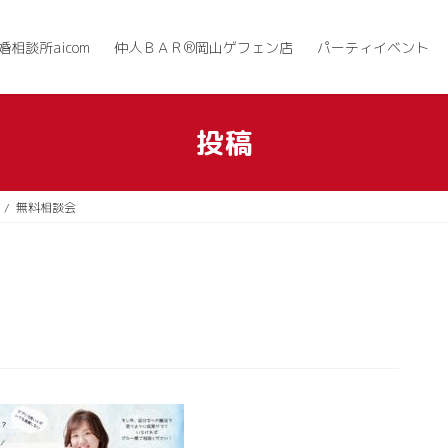
婚相談所aicom
仲人ＢＡＲ®岡山ゲフェン店
パーティイベント
投稿
無料相談会