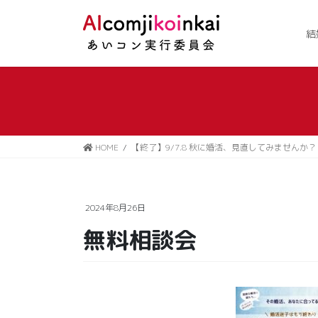
コ
ナ
ン
ビ
結
テ
ゲ
ン
ー
ツ
シ
に
ョ
移
ン
動
に
移
HOME
【終了】9/7.8 秋に婚活、見直してみませんか？
動
2024年8月26日
無料相談会