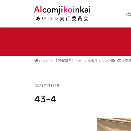
コ
ナ
ン
ビ
結
テ
ゲ
ン
ー
ツ
シ
に
ョ
移
ン
動
に
移
HOME
【開催報告】7/6・7 出張仲人BAR®岡山店㏌早
動
2024年7月11日
43-4