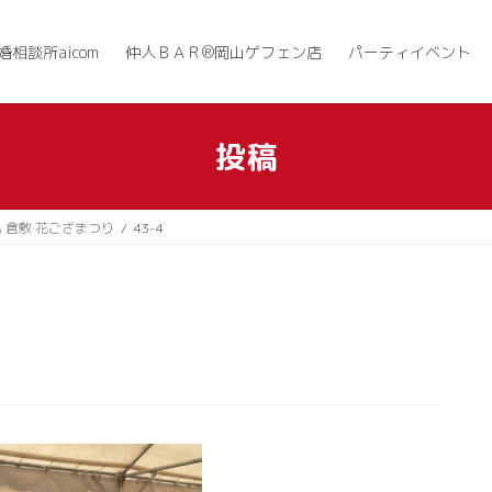
婚相談所aicom
仲人ＢＡＲ®岡山ゲフェン店
パーティイベント
投稿
島 倉敷 花ござまつり
43-4