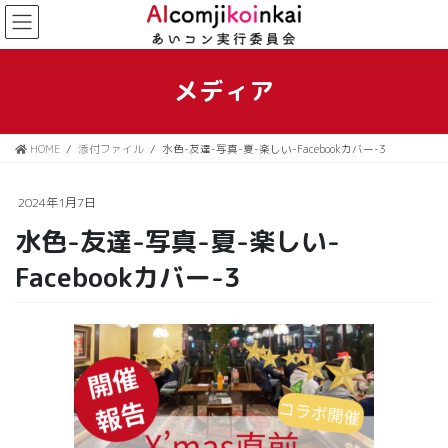
コ
ナ
ン
ビ
テ
ゲ
ン
ー
メディア
ツ
シ
に
ョ
移
ン
HOME
添付ファイル
水色-友達-写真-夏-楽しい-Facebookカバー-3
動
に
移
動
2024年1月7日
水色-友達-写真-夏-楽しい-
Facebookカバー-3