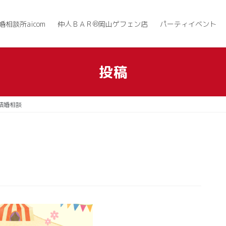
婚相談所aicom
仲人ＢＡＲ®岡山ゲフェン店
パーティイベント
投稿
結婚相談