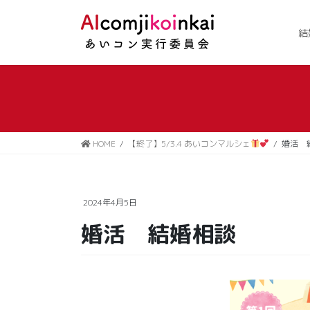
コ
ナ
ン
ビ
結
テ
ゲ
ン
ー
ツ
シ
に
ョ
移
ン
動
に
移
HOME
【終了】5/3.4 あいコンマルシェ
婚活 
動
2024年4月5日
婚活 結婚相談