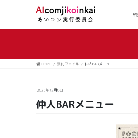
コ
ナ
ン
ビ
結
テ
ゲ
ン
ー
ツ
シ
に
ョ
移
ン
動
に
移
HOME
添付ファイル
仲人BARメニュー
動
2025年12月8日
仲人BARメニュー